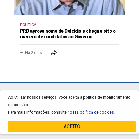
POLÍTICA
PRD aprova nome de Delcídio e chega a oito o
número de candidatos ao Governo
Há 2 dias
jornalgrandourados.com.br
Ao utilizar nossos serviços, você aceita a política de monitoramento
de cookies.
© 2026 - Todos os Direitos Reservados.
Para mais informações, consulte nossa
política de cookies.
ACEITO