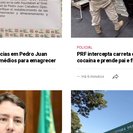
POLICIAL
ácias em Pedro Juan
PRF intercepta carreta
remédios para emagrecer
cocaína e prende pai e f
Há 6 minutos