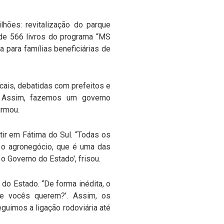
hões: revitalização do parque
 de 566 livros do programa “MS
a para famílias beneficiárias de
ais, debatidas com prefeitos e
. Assim, fazemos um governo
irmou.
tir em Fátima do Sul. “Todas os
 o agronegócio, que é uma das
o Governo do Estado', frisou.
o Estado. “De forma inédita, o
ue vocês querem?’. Assim, os
uimos a ligação rodoviária até