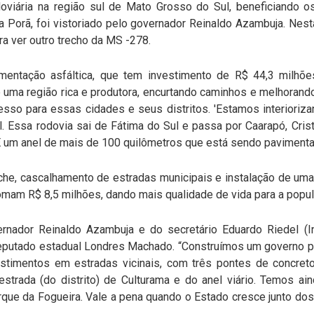
oviária na região sul de Mato Grosso do Sul, beneficiando o
 Porã, foi vistoriado pelo governador Reinaldo Azambuja. Nesta
ra ver outro trecho da MS -278.
mentação asfáltica, que tem investimento de R$ 44,3 milhõe
e uma região rica e produtora, encurtando caminhos e melhorando
sso para essas cidades e seus distritos. 'Estamos interioriz
l. Essa rodovia sai de Fátima do Sul e passa por Caarapó, Crist
 um anel de mais de 100 quilômetros que está sendo pavimentad
he, cascalhamento de estradas municipais e instalação de um
mam R$ 8,5 milhões, dando mais qualidade de vida para a popul
rnador Reinaldo Azambuja e do secretário Eduardo Riedel (Inf
deputado estadual Londres Machado. “Construímos um governo pa
stimentos em estradas vicinais, com três pontes de concreto 
estrada (do distrito) de Culturama e do anel viário. Temos ai
ue da Fogueira. Vale a pena quando o Estado cresce junto dos