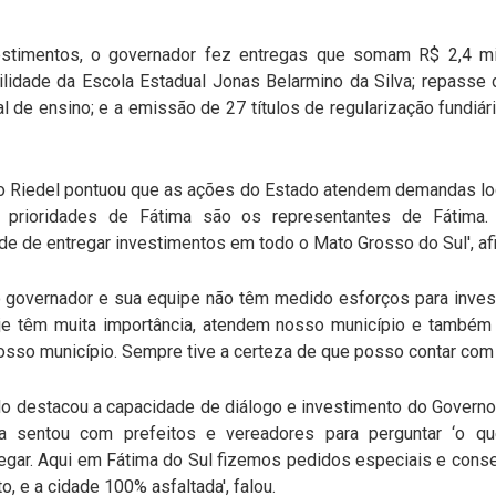
stimentos, o governador fez entregas que somam R$ 2,4 mil
ilidade da Escola Estadual Jonas Belarmino da Silva; repasse
al de ensino; e a emissão de 27 títulos de regularização fundiári
do Riedel pontuou que as ações do Estado atendem demandas loc
 prioridades de Fátima são os representantes de Fátima
de de entregar investimentos em todo o Mato Grosso do Sul', af
o governador e sua equipe não têm medido esforços para inves
je têm muita importância, atendem nosso município e também
nosso município. Sempre tive a certeza de que posso contar com 
 destacou a capacidade de diálogo e investimento do Governo d
a sentou com prefeitos e vereadores para perguntar ‘o q
gar. Aqui em Fátima do Sul fizemos pedidos especiais e conseg
 e a cidade 100% asfaltada', falou.