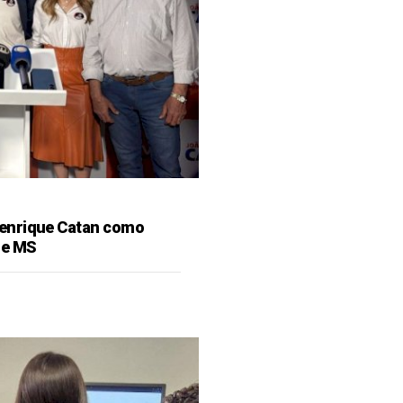
enrique Catan como
de MS