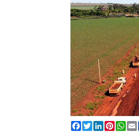
Facebook
Twitter
LinkedIn
Pinterest
What