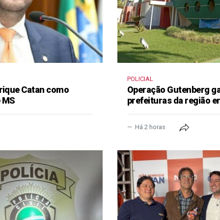
POLICIAL
nrique Catan como
Operação Gutenberg gan
e MS
prefeituras da região 
Há 2 horas