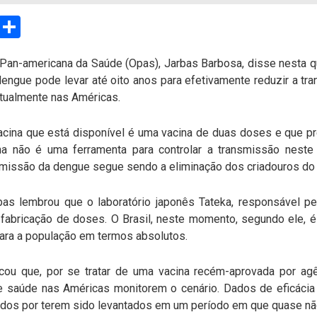
sApp
Email
Compartilhar
 Pan-americana da Saúde (Opas), Jarbas Barbosa, disse nesta qui
dengue pode levar até oito anos para efetivamente reduzir a t
tualmente nas Américas.
vacina que está disponível é uma vacina de duas doses e que 
na não é uma ferramenta para controlar a transmissão neste
smissão da dengue segue sendo a eliminação dos criadouros do 
bas lembrou que o laboratório japonês Tateka, responsável p
 fabricação de doses. O Brasil, neste momento, segundo ele, é
ara a população em termos absolutos.
cou que, por se tratar de uma vacina recém-aprovada por agênc
 saúde nas Américas monitorem o cenário. Dados de eficácia 
ados por terem sido levantados em um período em que quase não 