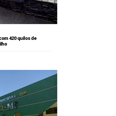
 com 420 quilos de
ilho