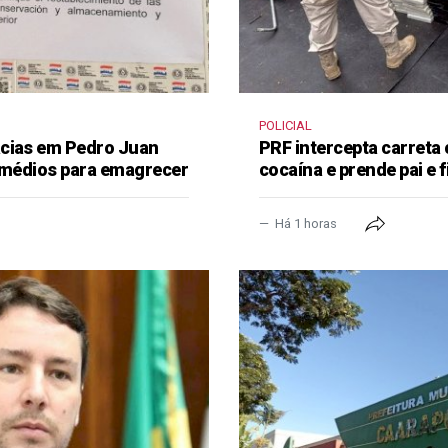
POLICIAL
ácias em Pedro Juan
PRF intercepta carreta
remédios para emagrecer
cocaína e prende pai e f
Há 1 horas