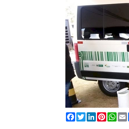
Facebook
Twitter
LinkedIn
Pinterest
What