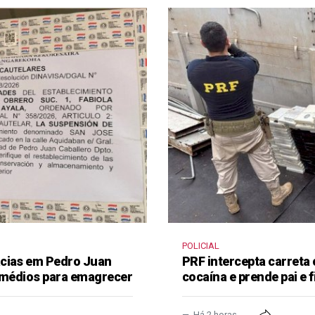
POLICIAL
ácias em Pedro Juan
PRF intercepta carreta
remédios para emagrecer
cocaína e prende pai e f
Há 2 horas