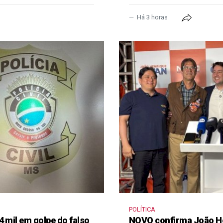
Há 3 horas
POLÍTICA
4 mil em golpe do falso
NOVO confirma João H