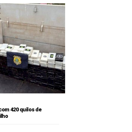
 com 420 quilos de
ilho