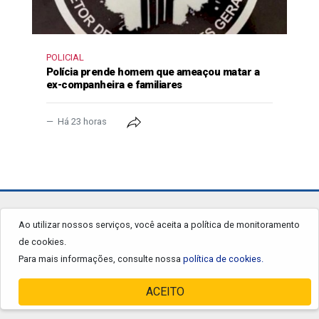
POLICIAL
Polícia prende homem que ameaçou matar a
ex-companheira e familiares
Há 23 horas
jornalgrandourados.com.br
Ao utilizar nossos serviços, você aceita a política de monitoramento
de cookies.
© 2026 - Todos os Direitos Reservados.
Para mais informações, consulte nossa
política de cookies.
ACEITO