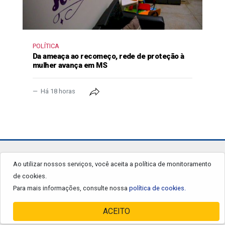
POLÍTICA
Da ameaça ao recomeço, rede de proteção à
mulher avança em MS
Há 18 horas
jornalgrandourados.com.br
Ao utilizar nossos serviços, você aceita a política de monitoramento
de cookies.
© 2026 - Todos os Direitos Reservados.
Para mais informações, consulte nossa
política de cookies.
ACEITO