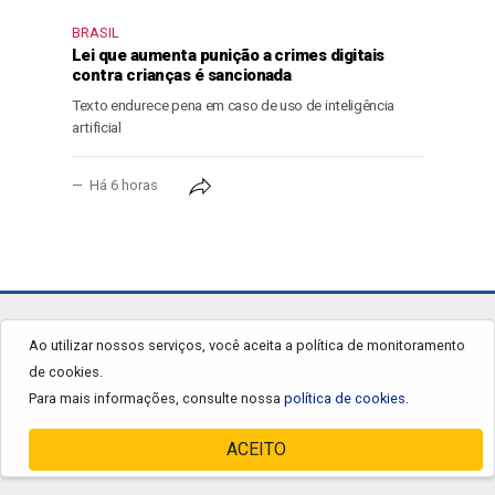
BRASIL
Lei que aumenta punição a crimes digitais
contra crianças é sancionada
Texto endurece pena em caso de uso de inteligência
artificial
Há 6 horas
jornalgrandourados.com.br
Ao utilizar nossos serviços, você aceita a política de monitoramento
de cookies.
© 2026 - Todos os Direitos Reservados.
Para mais informações, consulte nossa
política de cookies.
ACEITO