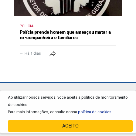
POLICIAL
Polícia prende homem que ameaçou matar a
ex-companheira e familiares
Há 1 dias
jornalgrandourados.com.br
Ao utilizar nossos serviços, você aceita a política de monitoramento
de cookies.
© 2026 - Todos os Direitos Reservados.
Para mais informações, consulte nossa
política de cookies.
ACEITO