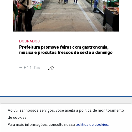
DOURADOS
Prefeitura promove feiras com gastronomia,
música e produtos frescos de sexta a domingo
Há 1 dias
jornalgrandourados.com.br
Ao utilizar nossos serviços, você aceita a política de monitoramento
de cookies.
© 2026 - Todos os Direitos Reservados.
Para mais informações, consulte nossa
política de cookies.