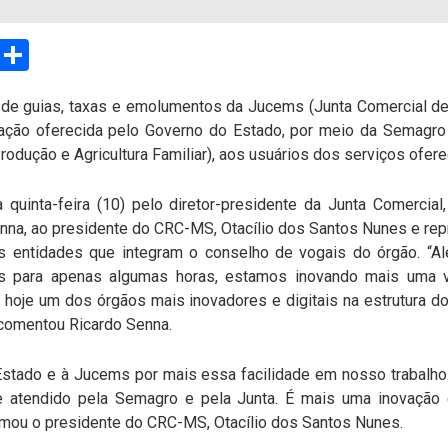
sApp
Email
Compartilhar
o de guias, taxas e emolumentos da Jucems (Junta Comercial d
vação oferecida pelo Governo do Estado, por meio da Semagro
dução e Agricultura Familiar), aos usuários dos serviços ofer
quinta-feira (10) pelo diretor-presidente da Junta Comercial
nna, ao presidente do CRC-MS, Otacílio dos Santos Nunes e rep
 entidades que integram o conselho de vogais do órgão. “A
as para apenas algumas horas, estamos inovando mais um
hoje um dos órgãos mais inovadores e digitais na estrutura d
 comentou Ricardo Senna.
tado e à Jucems por mais essa facilidade em nosso trabalho
e atendido pela Semagro e pela Junta. É mais uma inovação 
firmou o presidente do CRC-MS, Otacílio dos Santos Nunes.