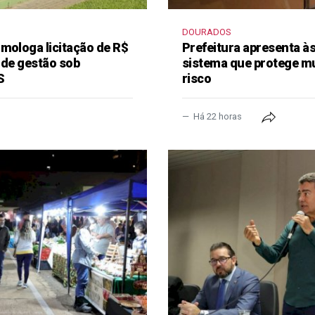
DOURADOS
mologa licitação de R$
Prefeitura apresenta à
 de gestão sob
sistema que protege m
S
risco
Há 22 horas