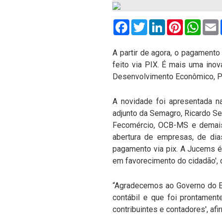
Facebook
Twitter
LinkedIn
Pinterest
What
A partir de agora, o pagament
feito via PIX. É mais uma ino
Desenvolvimento Econômico, Pro
A novidade foi apresentada na 
adjunto da Semagro, Ricardo Se
Fecomércio, OCB-MS e demais
abertura de empresas, de di
pagamento via pix. A Jucems é 
em favorecimento do cidadão',
“Agradecemos ao Governo do Es
contábil e que foi prontament
contribuintes e contadores', a