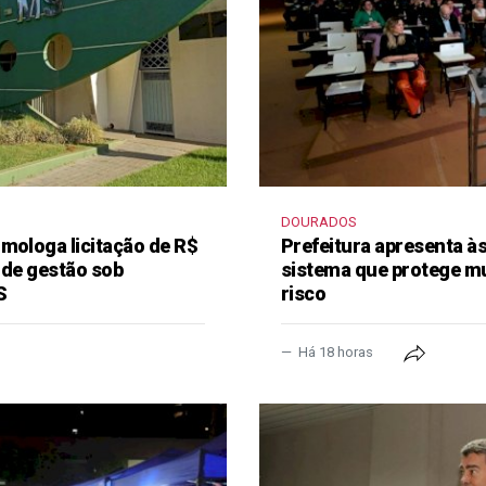
DOURADOS
mologa licitação de R$
Prefeitura apresenta à
 de gestão sob
sistema que protege m
S
risco
Há 18 horas