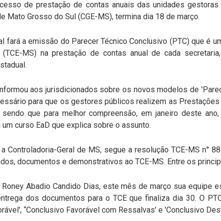
cesso de prestação de contas anuais das unidades gestoras a
de Mato Grosso do Sul (CGE-MS), termina dia 18 de março.
ral fará a emissão do Parecer Técnico Conclusivo (PTC) que é um
 (TCE-MS) na prestação de contas anual de cada secretaria, 
stadual.
formou aos jurisdicionados sobre os novos modelos de 'Parecer
essário para que os gestores públicos realizem as Prestações
, sendo que para melhor compreensão, em janeiro deste ano, 
u um curso EaD que explica sobre o assunto.
, a Controladoria-Geral de MS, segue a resolução TCE-MS n° 8
dos, documentos e demonstrativos ao TCE-MS. Entre os principa
, Roney Abadio Candido Dias, este mês de março sua equipe 
ntrega dos documentos para o TCE que finaliza dia 30. O PTC
rável', “Conclusivo Favorável com Ressalvas' e 'Conclusivo Desf