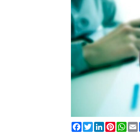
Facebook
Twitter
LinkedIn
Pinterest
What