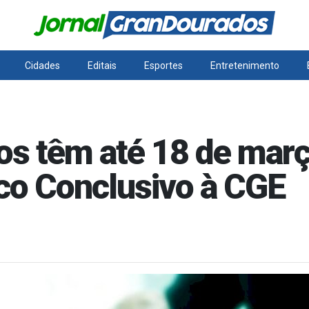
Cidades
Editais
Esportes
Entretenimento
os têm até 18 de març
co Conclusivo à CGE