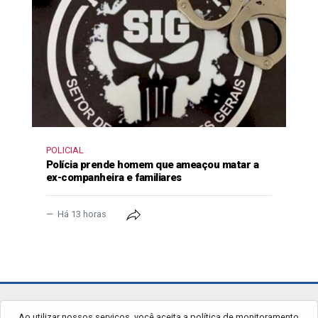
POLICIAL
Polícia prende homem que ameaçou matar a
ex-companheira e familiares
Há 13 horas
jornalgrandourados.com.br
Ao utilizar nossos serviços, você aceita a política de monitoramento