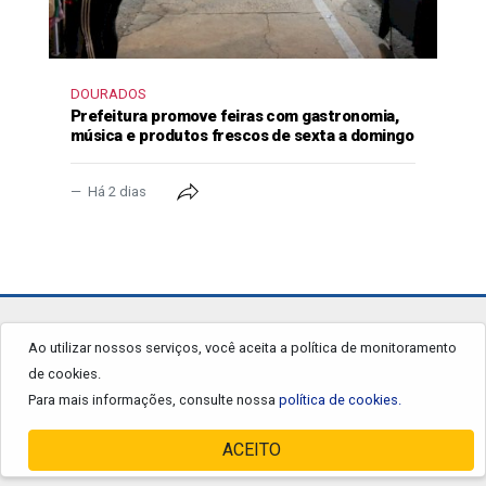
DOURADOS
Prefeitura promove feiras com gastronomia,
música e produtos frescos de sexta a domingo
Há 2 dias
jornalgrandourados.com.br
Ao utilizar nossos serviços, você aceita a política de monitoramento
de cookies.
© 2026 - Todos os Direitos Reservados.
Para mais informações, consulte nossa
política de cookies.
ACEITO