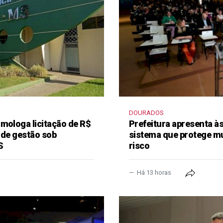
DOURADOS
mologa licitação de R$
Prefeitura apresenta à
 de gestão sob
sistema que protege m
S
risco
Há 13 horas