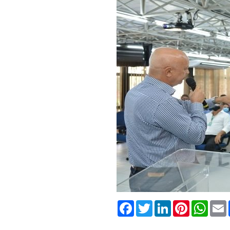
Facebook
Twitter
LinkedIn
Pinterest
What