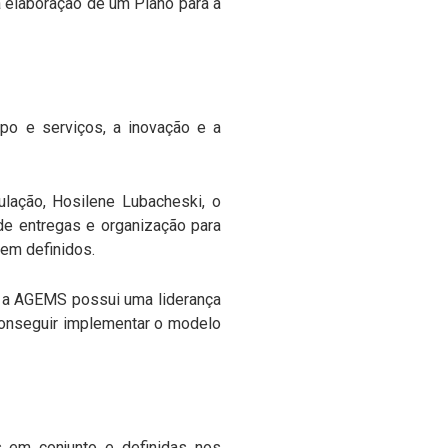
 elaboração de um Plano para a
o e serviços, a inovação e a
lação, Hosilene Lubacheski, o
 de entregas e organização para
bem definidos.
, a AGEMS possui uma liderança
 conseguir implementar o modelo
 em conjunto e definidas nos