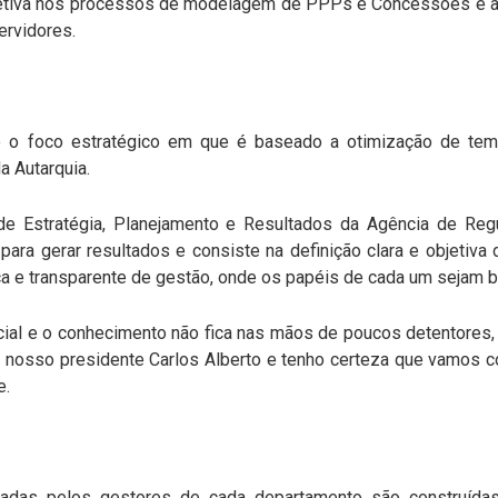
fetiva nos processos de modelagem de PPPs e Concessões e a
ervidores.
 o foco estratégico em que é baseado a otimização de temp
a Autarquia.
 Estratégia, Planejamento e Resultados da Agência de Regu
ara gerar resultados e consiste na definição clara e objetiva
ca e transparente de gestão, onde os papéis de cada um sejam 
cial e o conhecimento não fica nas mãos de poucos detentores
 o nosso presidente Carlos Alberto e tenho certeza que vamos
e.
zadas pelos gestores de cada departamento são construídas