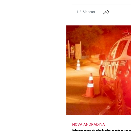
Há 6 horas
NOVA ANDRADINA
Homem é detido após inva