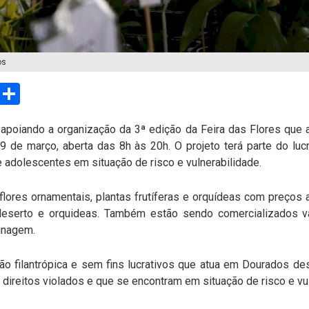
os
sApp
Email
Compartilhar
 apoiando a organização da 3ª edição da Feira das Flores que 
a 9 de março, aberta das 8h às 20h. O projeto terá parte do lu
e adolescentes em situação de risco e vulnerabilidade.
lores ornamentais, plantas frutíferas e orquídeas com preços 
deserto e orquideas. Também estão sendo comercializados vas
dinagem.
ão filantrópica e sem fins lucrativos que atua em Dourados d
direitos violados e que se encontram em situação de risco e vul