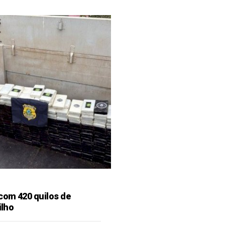
 com 420 quilos de
ilho