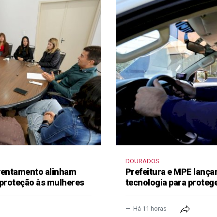
DOURADOS
frentamento alinham
Prefeitura e MPE lança
 proteção às mulheres
tecnologia para proteg
Há 11 horas