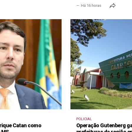
Há 16 horas
POLICIAL
nrique Catan como
Operação Gutenberg gan
e MS
prefeituras da região 