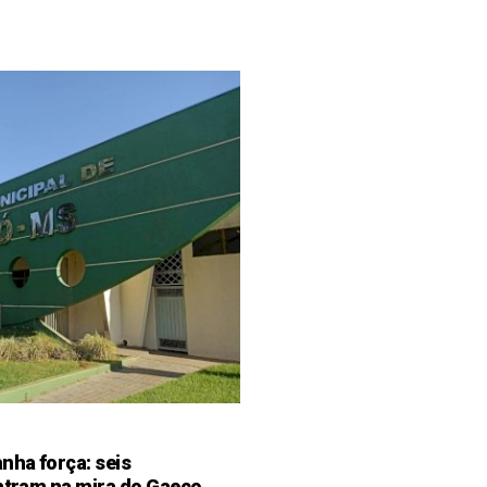
ha força: seis
entram na mira do Gaeco