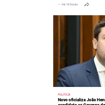
Há 16 horas
POLÍTICA
Novo oficializa João He
candidato ao Governo d