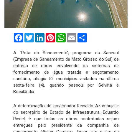
Facebook
Twitter
LinkedIn
Pinterest
WhatsApp
Email
Compartilhar
A “Rota do Saneamento', programa da Sanesul
(Empresa de Saneamento de Mato Grosso do Sul) de
entrega de obras envolvendo os sistemas de
fornecimento de água tratada e esgotamento
sanitário, atingiu 52 municípios visitados na última
sexta-feira (4), quando passou por Selvíria e
Brasilândia.
A determinação do governador Reinaldo Azambuja e
do secretário de Estado de Infraestrutura, Eduardo
Riedel, é que todas as obras contratadas sejam
entregues pelo presidente da companhia de
saneamento, Walter Carneiro Júnior, até o fim da