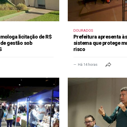
DOURADOS
mologa licitação de R$
Prefeitura apresenta à
 de gestão sob
sistema que protege m
S
risco
Há 14 horas