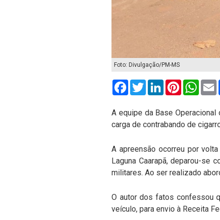
Foto: Divulgação/PM-MS
Facebook
Twitter
LinkedIn
Pinterest
What
A equipe da Base Operacional 
carga de contrabando de cigarr
A apreensão ocorreu por volt
Laguna Caarapã, deparou-se co
militares. Ao ser realizado abo
O autor dos fatos confessou q
veículo, para envio à Receita F