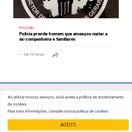
POLICIAL
Polícia prende homem que ameaçou matar a
ex-companheira e familiares
Há 13 horas
jornalgrandourados.com.br
Ao utilizar nossos serviços, você aceita a política de monitoramento
de cookies.
© 2026 - Todos os Direitos Reservados.
Para mais informações, consulte nossa
política de cookies.
ACEITO