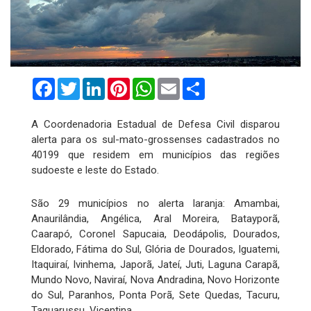
Facebook
Twitter
LinkedIn
Pinterest
WhatsApp
Email
Compartilhar
A Coordenadoria Estadual de Defesa Civil disparou
alerta para os sul-mato-grossenses cadastrados no
40199 que residem em municípios das regiões
sudoeste e leste do Estado.
São 29 municípios no alerta laranja: Amambai,
Anaurilândia, Angélica, Aral Moreira, Batayporã,
Caarapó, Coronel Sapucaia, Deodápolis, Dourados,
Eldorado, Fátima do Sul, Glória de Dourados, Iguatemi,
Itaquiraí, Ivinhema, Japorã, Jateí, Juti, Laguna Carapã,
Mundo Novo, Naviraí, Nova Andradina, Novo Horizonte
do Sul, Paranhos, Ponta Porã, Sete Quedas, Tacuru,
Taquarussu, Vicentina.