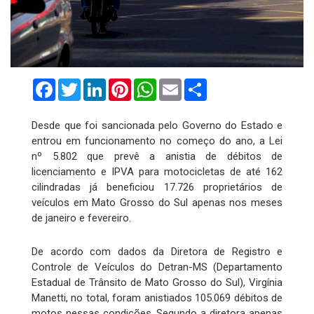
Facebook
Twitter
LinkedIn
Pinterest
WhatsApp
Email
Compartilhar
Desde que foi sancionada pelo Governo do Estado e
entrou em funcionamento no começo do ano, a Lei
nº 5.802 que prevê a anistia de débitos de
licenciamento e IPVA para motocicletas de até 162
cilindradas já beneficiou 17.726 proprietários de
veículos em Mato Grosso do Sul apenas nos meses
de janeiro e fevereiro.
De acordo com dados da Diretora de Registro e
Controle de Veículos do Detran-MS (Departamento
Estadual de Trânsito de Mato Grosso do Sul), Virgínia
Manetti, no total, foram anistiados 105.069 débitos de
motos nessas condições. Segundo a diretora apenas