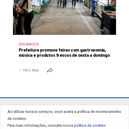
DOURADOS
Prefeitura promove feiras com gastronomia,
música e produtos frescos de sexta a domingo
Há 2 dias
jornalgrandourados.com.br
Ao utilizar nossos serviços, você aceita a política de monitoramento
de cookies.
© 2026 - Todos os Direitos Reservados.
Para mais informações, consulte nossa
política de cookies.