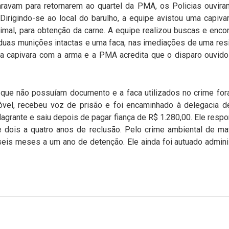
vam para retornarem ao quartel da PMA, os Policias ouvir
Dirigindo-se ao local do barulho, a equipe avistou uma capiv
imal, para obtenção da carne. A equipe realizou buscas e enco
m duas munições intactas e uma faca, nas imediações de uma re
 capivara com a arma e a PMA acredita que o disparo ouvido s
que não possuíam documento e a faca utilizados no crime fora
móvel, recebeu voz de prisão e foi encaminhado à delegacia de
agrante e saiu depois de pagar fiança de R$ 1.280,00. Ele respo
dois a quatro anos de reclusão. Pelo crime ambiental de mata
seis meses a um ano de detenção. Ele ainda foi autuado admin