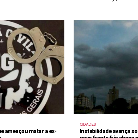
CIDADES
e ameaçou matar a ex-
Instabilidade avança so
s
nova frente fria chega