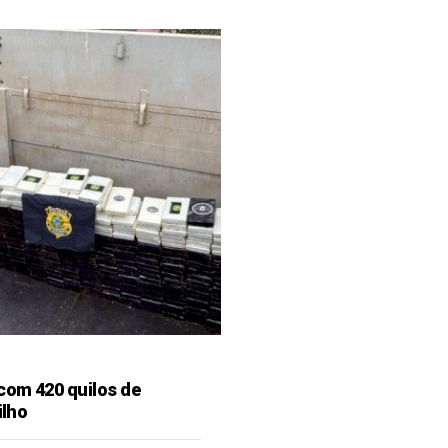
 com 420 quilos de
ilho