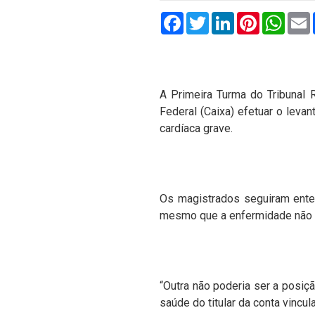
Facebook
Twitter
LinkedIn
Pinterest
What
A Primeira Turma do Tribunal 
Federal (Caixa) efetuar o lev
cardíaca grave.
Os magistrados seguiram enten
mesmo que a enfermidade não es
“Outra não poderia ser a posiçã
saúde do titular da conta vincu