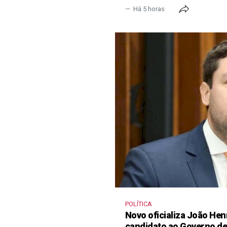
Há 5 horas
POLÍTICA
Novo oficializa João He
candidato ao Governo d