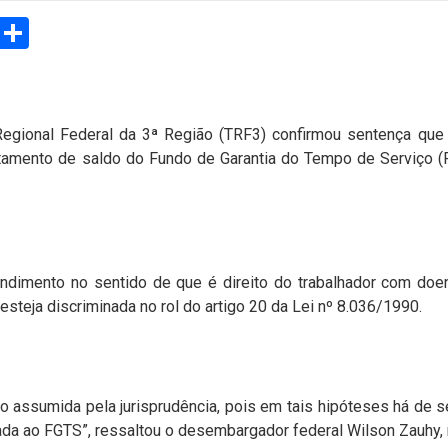
sApp
Email
Compartilhar
Regional Federal da 3ª Região (TRF3) confirmou sentença qu
antamento de saldo do Fundo de Garantia do Tempo de Serviço 
dimento no sentido de que é direito do trabalhador com doen
teja discriminada no rol do artigo 20 da Lei nº 8.036/1990.
o assumida pela jurisprudência, pois em tais hipóteses há de se
lada ao FGTS”, ressaltou o desembargador federal Wilson Zauhy, 