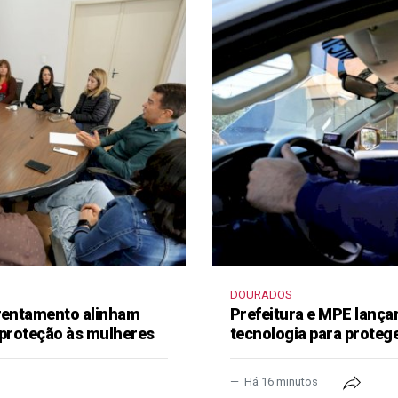
DOURADOS
frentamento alinham
Prefeitura e MPE lança
 proteção às mulheres
tecnologia para proteg
Há 16 minutos