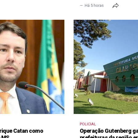
Há 5 horas
POLICIAL
nrique Catan como
Operação Gutenberg gan
e MS
prefeituras da região 