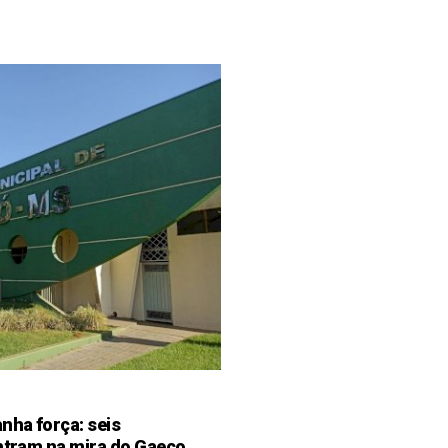
ha força: seis
entram na mira do Gaeco