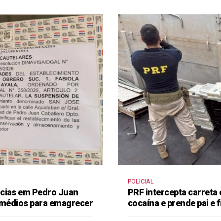
POLICIAL
ácias em Pedro Juan
PRF intercepta carreta
remédios para emagrecer
cocaína e prende pai e f