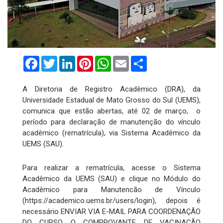
Facebook
Twitter
LinkedIn
Pinterest
WhatsApp
Email
Compartilhar
A Diretoria de Registro Acadêmico (DRA), da
Universidade Estadual de Mato Grosso do Sul (UEMS),
comunica que estão abertas, até 02 de março, o
período para declaração de manutenção do vínculo
acadêmico (rematrícula), via Sistema Acadêmico da
UEMS (SAU).
Para realizar a rematrícula, acesse o Sistema
Acadêmico da UEMS (SAU) e clique no Módulo do
Acadêmico para Manutencão de Vínculo
(https://academico.uems.br/users/login), depois é
necessário ENVIAR VIA E-MAIL PARA COORDENAÇÃO
DO CURSO O COMPROVANTE DE VACINAÇÃO