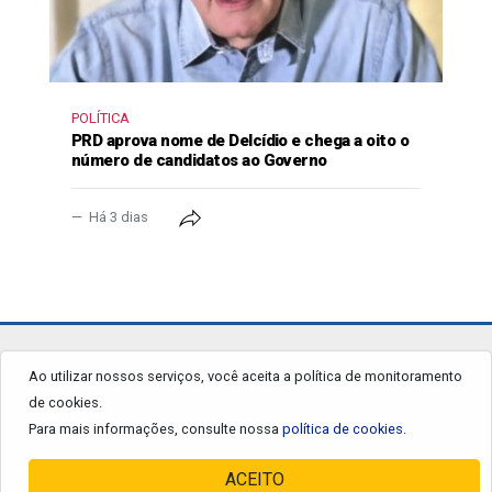
POLÍTICA
PRD aprova nome de Delcídio e chega a oito o
número de candidatos ao Governo
Há 3 dias
jornalgrandourados.com.br
Ao utilizar nossos serviços, você aceita a política de monitoramento
de cookies.
© 2026 - Todos os Direitos Reservados.
Para mais informações, consulte nossa
política de cookies.
ACEITO