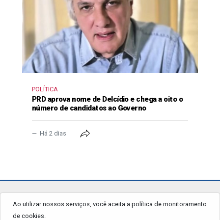
POLÍTICA
PRD aprova nome de Delcídio e chega a oito o
número de candidatos ao Governo
Há 2 dias
jornalgrandourados.com.br
Ao utilizar nossos serviços, você aceita a política de monitoramento
de cookies.
© 2026 - Todos os Direitos Reservados.