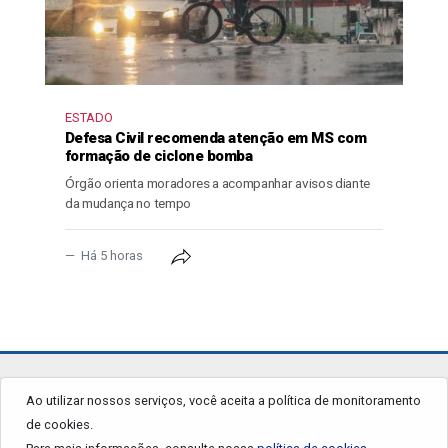
ESTADO
Defesa Civil recomenda atenção em MS com
formação de ciclone bomba
Órgão orienta moradores a acompanhar avisos diante
da mudança no tempo
Há 5 horas
jornalgrandourados.com.br
Ao utilizar nossos serviços, você aceita a política de monitoramento
de cookies.
© 2026 - Todos os Direitos Reservados.