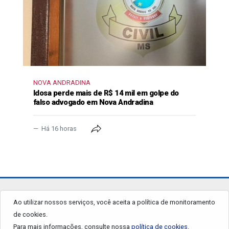
NOVA ANDRADINA
Idosa perde mais de R$ 14 mil em golpe do
falso advogado em Nova Andradina
Há 16 horas
jornalgrandourados.com.br
Ao utilizar nossos serviços, você aceita a política de monitoramento
de cookies.
© 2026 - Todos os Direitos Reservados.
Para mais informações, consulte nossa
política de cookies.