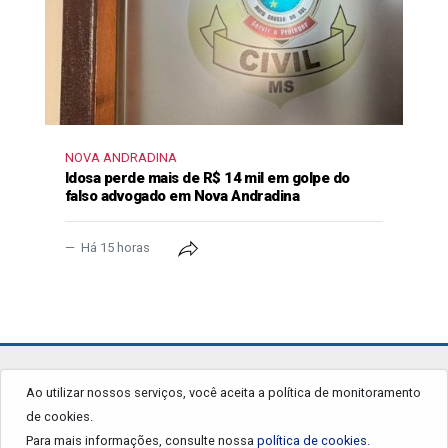
NOVA ANDRADINA
Idosa perde mais de R$ 14 mil em golpe do
falso advogado em Nova Andradina
Há 15 horas
jornalgrandourados.com.br
Ao utilizar nossos serviços, você aceita a política de monitoramento
de cookies.
© 2026 - Todos os Direitos Reservados.
Para mais informações, consulte nossa
política de cookies.