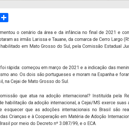
sApp
Email
Compartilhar
mentou o cenário da área e da infância no final de 2021 e 
aram as irmãs Larissa e Tauane, da comarca de Cerro Largo (
 habilitado em Mato Grosso do Sul, pela Comissão Estadual Jud
 foi rápida: começou em março de 2021 e a indicação das meni
smo ano. Os dois são portugueses e moram na Espanha e foram
il, na Cejai de Mato Grosso do Sul.
missão que atua na adoção internacional? Instituída pela R
e habilitação da adoção internacional, a Cejai/MS exerce suas 
e esquecer que as adoções internacionais no Brasil são re
 das Crianças e à Cooperação em Matéria de Adoção Internacion
Brasil por meio do Decreto nº 3.087/99, e o ECA.