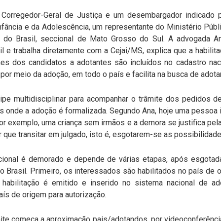
orregedor-Geral de Justiça e um desembargador indicado pe
Infância e da Adolescência, um representante do Ministério Públ
o Brasil, seccional de Mato Grosso do Sul. A advogada An
l e trabalha diretamente com a Cejai/MS, explica que a habilit
mes dos candidatos a adotantes são incluídos no cadastro naci
 por meio da adoção, em todo o país e facilita na busca de adota
pe multidisciplinar para acompanhar o trâmite dos pedidos 
ras onde a adoção é formalizada. Segundo Ana, hoje uma pesso
 por exemplo, uma criança sem irmãos e a demora se justifica pe
er que transitar em julgado, isto é, esgotarem-se as possibilidad
cional é demorado e depende de várias etapas, após esgotad
o Brasil. Primeiro, os interessados são habilitados no país de 
a habilitação é emitido e inserido no sistema nacional de a
ís de origem para autorização.
ite começa a aproximação pais/adotandos, por videoconferênci