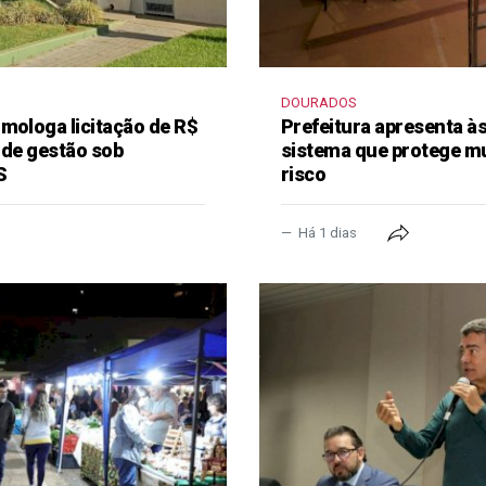
DOURADOS
mologa licitação de R$
Prefeitura apresenta à
 de gestão sob
sistema que protege m
S
risco
Há 1 dias