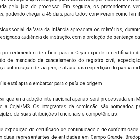
cada pelo juiz do processo. Em seguida, os pretendentes vê
as, podendo chegar a 45 dias, para todos conviverem como famíl
icossocial da Vara da Infância apresenta os relatórios, durante
esignada audiência de instrução, com a prolação de sentença da 
s procedimentos de ofício para o Cejai expedir o certificado
ão de mandado de cancelamento do registro civil; expediç
ça, autorização de viagem; e alvará para expedição do passaport
lia está apta a embarcar para o país de origem.
car que uma adoção internacional apenas será processada em M
nte a Cejai/MS. Os integrantes da comissão são nomeados 
ejuízo de suas atribuições funcionais e competências.
de expedição do certificado de continuidade e de conformidade
em duas representantes de entidades em Campo Grande: Bradop