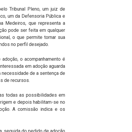
lo Tribunal Pleno, um juiz de
ico, um da Defensoria Pública e
a Medeiros, que representa a
ação pode ser feita em qualquer
onal, o que permite tornar sua
ndos no perfil desejado.
de adoção, o acompanhamento é
a interessada em adoção aguarda
la necessidade de a sentença de
es de recursos.
as todas as possibilidades em
origem e depois habilitam-se no
doção. A comissão indica e os
a, seguida do pedido de adoção