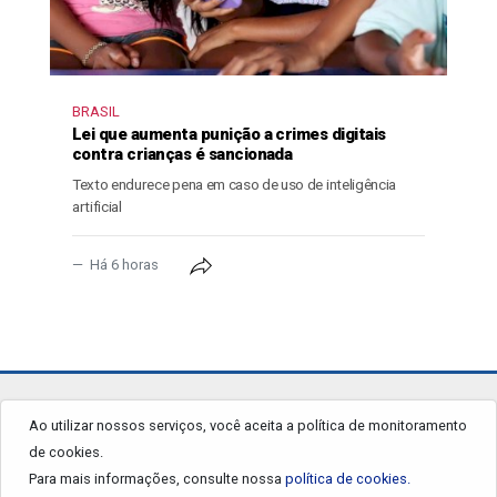
BRASIL
Lei que aumenta punição a crimes digitais
contra crianças é sancionada
Texto endurece pena em caso de uso de inteligência
artificial
Há 6 horas
jornalgrandourados.com.br
Ao utilizar nossos serviços, você aceita a política de monitoramento
de cookies.
© 2026 - Todos os Direitos Reservados.
Para mais informações, consulte nossa
política de cookies.