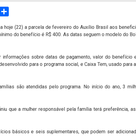
sApp
Email
Compartilhar
 hoje (22) a parcela de fevereiro do Auxílio Brasil aos benefi
or mínimo do benefício é R$ 400. As datas seguem o modelo do Bo
ar informações sobre datas de pagamento, valor do benefíci
il, desenvolvido para o programa social, e Caixa Tem, usado par
amílias são atendidas pelo programa. No início do ano, 3 milh
iniu que a mulher responsável pela família terá preferência,
efícios básicos e seis suplementares, que podem ser adicionad