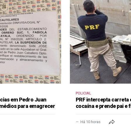
POLICIAL
ácias em Pedro Juan
PRF intercepta carreta
remédios para emagrecer
cocaína e prende pai e f
Há 10 horas