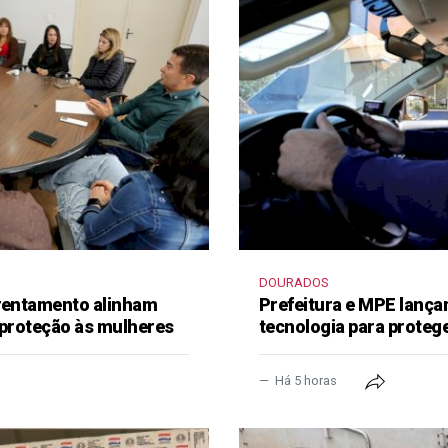
DOURADOS
frentamento alinham
Prefeitura e MPE lança
 proteção às mulheres
tecnologia para proteg
Há 5 horas