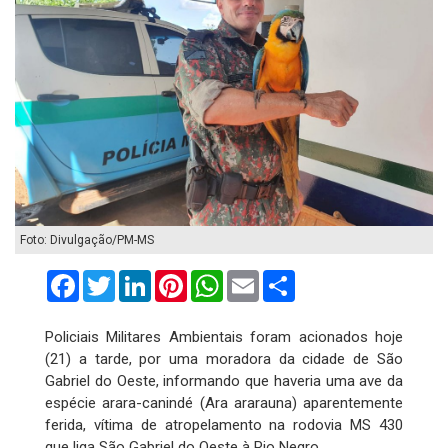
Foto: Divulgação/PM-MS
Facebook
Twitter
LinkedIn
Pinterest
WhatsApp
Email
Compartilhar
Policiais Militares Ambientais foram acionados hoje
(21) a tarde, por uma moradora da cidade de São
Gabriel do Oeste, informando que haveria uma ave da
espécie arara-canindé (Ara ararauna) aparentemente
ferida, vítima de atropelamento na rodovia MS 430
que liga São Gabriel do Oeste à Rio Negro.