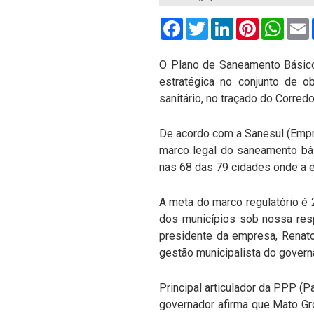
Facebook
Twitter
LinkedIn
Pinterest
What
O Plano de Saneamento Básico 
estratégica no conjunto de o
sanitário, no traçado do Corred
De acordo com a Sanesul (Empr
marco legal do saneamento bás
nas 68 das 79 cidades onde a 
A meta do marco regulatório é 2
dos municípios sob nossa resp
presidente da empresa, Renato
gestão municipalista do govern
Principal articulador da PPP (P
governador afirma que Mato Gros