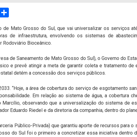
sApp
Email
Compartilhar
de Mato Grosso do Sul, que vai universalizar os serviços a
bras de infraestrutura, envolvendo os sistemas de abaste
or Rodoviário Bioceânico.
esa de Saneamento de Mato Grosso do Sul), o Governo do Estado
ico e prevê atingir a meta de garantir coleta e tratamento de
estatal detém a concessão dos serviços públicos.
033. “Hoje, a área de cobertura do serviço de esgotamento sani
onsabilidade. Em relação ao sistema de água, a cobertura che
 Marcílio, observando que a universalização do sistema de e
ador Eduardo Riedel e da diretoria da companhia, dentro do plan
arceria Público-Privada) que garantiu aporte de recursos para 
so do Sul foi o primeiro a concretizar essa iniciativa dentro 