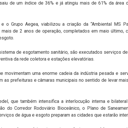
saiu de um índice de 36% e já atingiu mais de 61% da área 
e o Grupo Aegea, viabilizou a criação da “Ambiental MS Pa
mais de 2 anos de operação, completados em maio último, ce
esgoto.
sistema de esgotamento sanitário, são executados serviços d
entiva da rede coletora e estações elevatórias.
e movimentam uma enorme cadeia da indústria pesada e servi
 as prefeituras e câmaras municipais no sentido de levar mai
del, que também intensifica a interlocução interna e bilatera
zação do Corredor Rodoviário Bioceânico, o Plano de Saneam
rviços de água e esgoto preparam as cidades que estarão interli