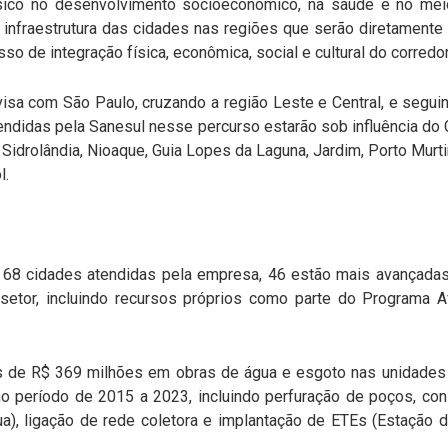
ico no desenvolvimento socioeconômico, na saúde e no me
infraestrutura das cidades nas regiões que serão diretamente
so de integração física, econômica, social e cultural do corredor
visa com São Paulo, cruzando a região Leste e Central, e segu
endidas pela Sanesul nesse percurso estarão sob influência do C
Sidrolândia, Nioaque, Guia Lopes da Laguna, Jardim, Porto Murtin
l.
 68 cidades atendidas pela empresa, 46 estão mais avançad
 setor, incluindo recursos próprios como parte do Programa 
ais de R$ 369 milhões em obras de água e esgoto nas unidade
no período de 2015 a 2023, incluindo perfuração de poços, co
a), ligação de rede coletora e implantação de ETEs (Estação d