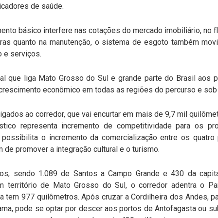
dicadores de saúde.
ento básico interfere nas cotações do mercado imobiliário, no flu
bras quanto na manutenção, o sistema de esgoto também mo
o e serviços.
tal que liga Mato Grosso do Sul e grande parte do Brasil aos 
crescimento econômico em todas as regiões do percurso e sob a
ligados ao corredor, que vai encurtar em mais de 9,7 mil quilômet
stico representa incremento de competitividade para os p
a possibilita o incremento da comercialização entre os quatro
m de promover a integração cultural e o turismo.
ros, sendo 1.089 de Santos a Campo Grande e 430 da capit
m território de Mato Grosso do Sul, o corredor adentra o P
ota tem 977 quilômetros. Após cruzar a Cordilheira dos Andes, 
a, pode se optar por descer aos portos de Antofagasta ou sub