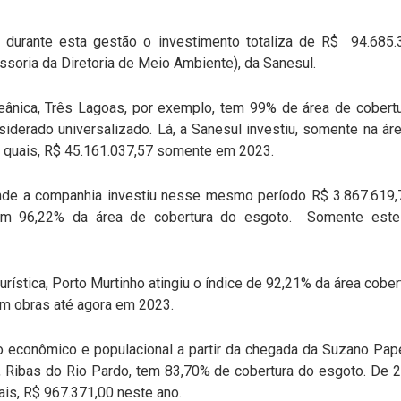
urante esta gestão o investimento totaliza de R$ 94.685.
oria da Diretoria de Meio Ambiente), da Sanesul.
eânica, Três Lagoas, por exemplo, tem 99% de área de cobert
siderado universalizado. Lá, a Sanesul investiu, somente na á
s quais, R$ 45.161.037,57 somente em 2023.
 onde a companhia investiu nesse mesmo período R$ 3.867.61
 com 96,22% da área de cobertura do esgoto. Somente es
rística, Porto Murtinho atingiu o índice de 92,21% da área cob
em obras até agora em 2023.
o econômico e populacional a partir da chegada da Suzano Pap
, Ribas do Rio Pardo, tem 83,70% de cobertura do esgoto. De
ais, R$ 967.371,00 neste ano.