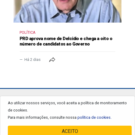
POLÍTICA
PRD aprova nome de Delcídio e chega a oito o
número de candidatos ao Governo
Há 2 dias
jornalgrandourados.com.br
Ao utilizar nossos serviços, você aceita a política de monitoramento
de cookies.
© 2026 - Todos os Direitos Reservados.
Para mais informações, consulte nossa
política de cookies.
ACEITO