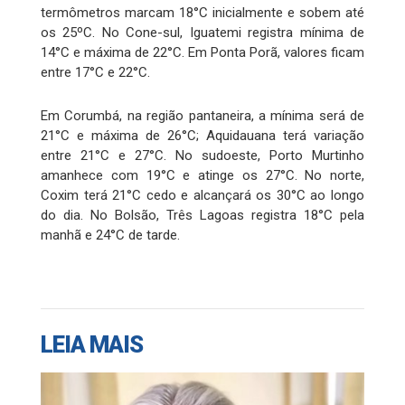
termômetros marcam 18°C inicialmente e sobem até
os 25ºC. No Cone-sul, Iguatemi registra mínima de
14°C e máxima de 22°C. Em Ponta Porã, valores ficam
entre 17°C e 22°C.
Em Corumbá, na região pantaneira, a mínima será de
21°C e máxima de 26°C; Aquidauana terá variação
entre 21°C e 27°C. No sudoeste, Porto Murtinho
amanhece com 19°C e atinge os 27°C. No norte,
Coxim terá 21°C cedo e alcançará os 30°C ao longo
do dia. No Bolsão, Três Lagoas registra 18°C pela
manhã e 24°C de tarde.
LEIA MAIS