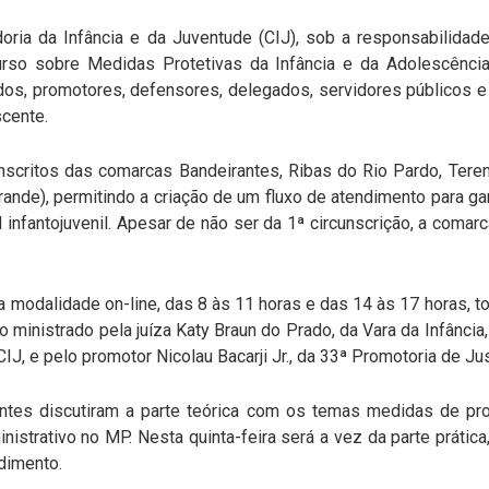
ria da Infância e da Juventude (CIJ), sob a responsabilida
rso sobre Medidas Protetivas da Infância e da Adolescência
os, promotores, defensores, delegados, servidores públicos 
scente.
nscritos das comarcas Bandeirantes, Ribas do Rio Pardo, Tere
ande), permitindo a criação de um fluxo de atendimento para gar
al infantojuvenil. Apesar de não ser da 1ª circunscrição, a comar
 modalidade on-line, das 8 às 11 horas e das 14 às 17 horas, t
 ministrado pela juíza Katy Braun do Prado, da Vara da Infânci
 CIJ, e pelo promotor Nicolau Bacarji Jr., da 33ª Promotoria de J
antes discutiram a parte teórica com os temas medidas de pro
inistrativo no MP. Nesta quinta-feira será a vez da parte práti
dimento.