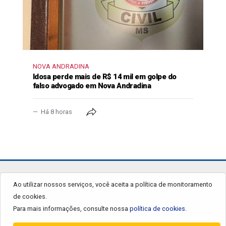
NOVA ANDRADINA
Idosa perde mais de R$ 14 mil em golpe do
falso advogado em Nova Andradina
Há 8 horas
jornalgrandourados.com.br
Ao utilizar nossos serviços, você aceita a política de monitoramento
de cookies.
© 2026 - Todos os Direitos Reservados.
Para mais informações, consulte nossa
política de cookies.