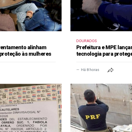
DOURADOS
frentamento alinham
Prefeitura e MPE lança
 proteção às mulheres
tecnologia para proteg
Há 8 horas