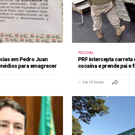
POLICIAL
ácias em Pedro Juan
PRF intercepta carreta
remédios para emagrecer
cocaína e prende pai e f
Há 13 horas