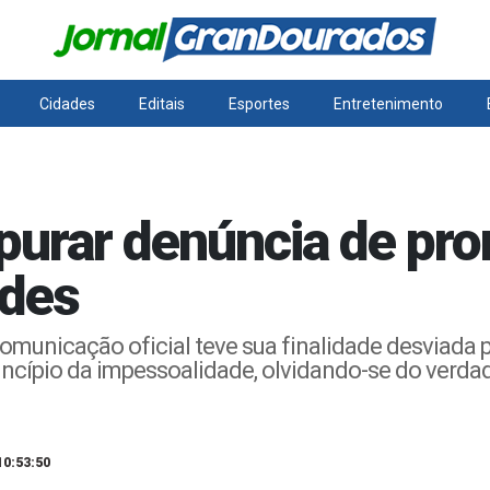
Cidades
Editais
Esportes
Entretenimento
apurar denúncia de pr
edes
unicação oficial teve sua finalidade desviada pa
rincípio da impessoalidade, olvidando-se do verdad
10:53:50