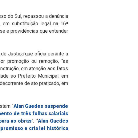
sso do Sul, repassou a denúncia
, em substituição legal na 16ª
ise e providências que entender
e Justiça que oficia perante a
por promoção ou remoção, “as
 instrução, em atenção aos fatos
dade ao Prefeito Municipal, em
 decorrente de ato praticado, em
nstam “
Alan Guedes suspende
nto de três folhas salariais
para as obras
”, “
Alan Guedes
omisso e cria lei histórica