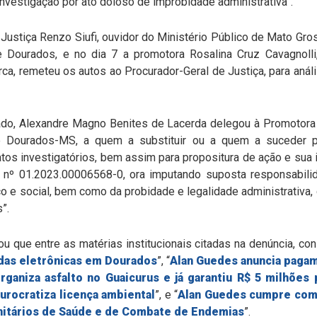
investigação por ato doloso de improbidade administrativa”.
Justiça Renzo Siufi, ouvidor do Ministério Público de Mato Gro
 Dourados, e no dia 7 a promotora Rosalina Cruz Cavagnolli
ca, remeteu os autos ao Procurador-Geral de Justiça, para anál
ado, Alexandre Magno Benites de Lacerda delegou à Promotora d
e Dourados-MS, a quem a substituir ou a quem a suceder 
atos investigatórios, bem assim para propositura de ação e sua
o nº 01.2023.00006568-0, ora imputando suposta responsabili
o e social, bem como da probidade e legalidade administrativa,
”.
u que entre as matérias institucionais citadas na denúncia, co
adas eletrônicas em Dourados
”, “
Alan Guedes anuncia pagame
ganiza asfalto no Guaicurus e já garantiu R$ 5 milhões 
rocratiza licença ambiental
”, e “
Alan Guedes cumpre compr
itários de Saúde e de Combate de Endemias
”.