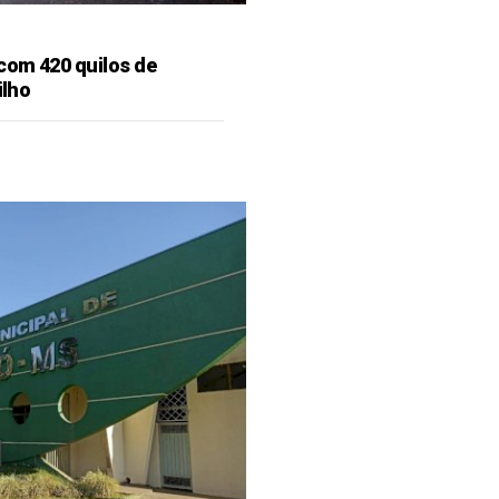
 com 420 quilos de
ilho