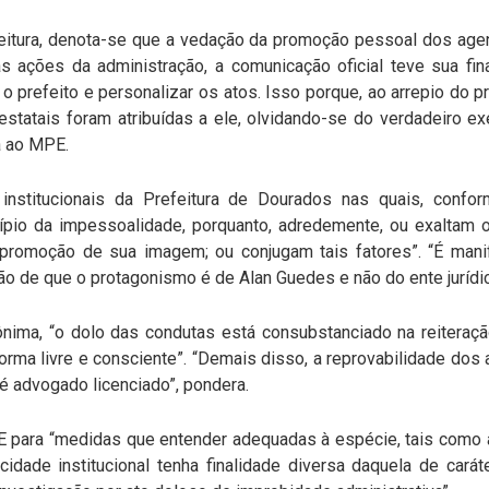
efeitura, denota-se que a vedação da promoção pessoal dos age
as ações da administração, a comunicação oficial teve sua fi
o prefeito e personalizar os atos. Isso porque, ao arrepio do 
estatais foram atribuídas a ele, olvidando-se do verdadeiro ex
a ao MPE.
 institucionais da Prefeitura de Dourados nas quais, confo
cípio da impessoalidade, porquanto, adredemente, ou exaltam 
promoção de sua imagem; ou conjugam tais fatores”. “É manif
ão de que o protagonismo é de Alan Guedes e não do ente jurídic
nima, “o dolo das condutas está consubstanciado na reitera
rma livre e consciente”. “Demais disso, a reprovabilidade dos
é advogado licenciado”, pondera.
E para “medidas que entender adequadas à espécie, tais como a 
icidade institucional tenha finalidade diversa daquela de carát