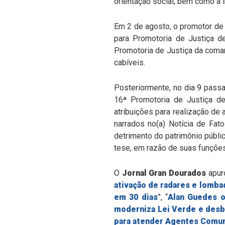
orientação social; bem como a 
Em 2 de agosto, o promotor de 
para Promotoria de Justiça de
Promotoria de Justiça da comar
cabíveis.
Posteriormente, no dia 9 pass
16ª Promotoria de Justiça d
atribuições para realização de 
narrados no(a) Notícia de Fat
detrimento do patrimônio públic
tese, em razão de suas funções
O
Jornal Gran Dourados
apuro
ativação de radares e lomb
em 30 dias
”, “
Alan Guedes or
moderniza Lei Verde e desbu
para atender Agentes Comun