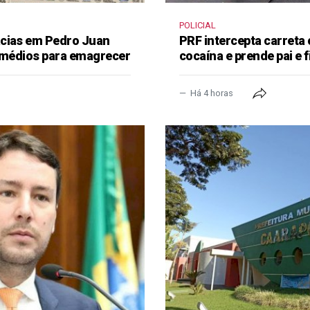
POLICIAL
ácias em Pedro Juan
PRF intercepta carreta
remédios para emagrecer
cocaína e prende pai e f
Há 4 horas