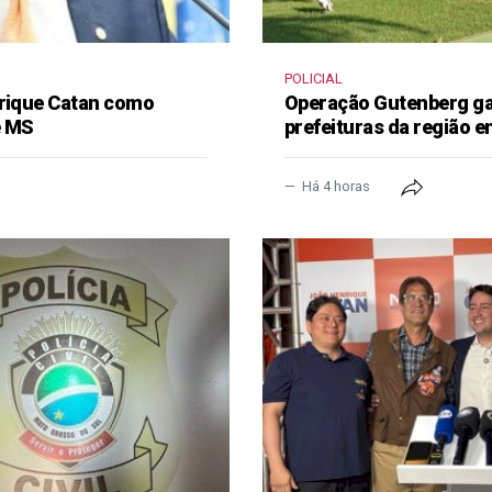
POLICIAL
nrique Catan como
Operação Gutenberg gan
e MS
prefeituras da região 
Há 4 horas