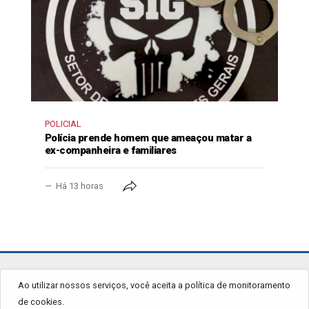
POLICIAL
Polícia prende homem que ameaçou matar a
ex-companheira e familiares
Há 13 horas
jornalgrandourados.com.br
Ao utilizar nossos serviços, você aceita a política de monitoramento
de cookies.
© 2026 - Todos os Direitos Reservados.