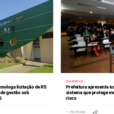
DOURADOS
mologa licitação de R$
Prefeitura apresenta à
 de gestão sob
sistema que protege m
S
risco
Há 4 horas