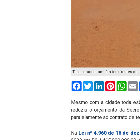
Tapa-buracos também tem frentes de tr
Facebook
Twitter
LinkedIn
Pinterest
What
Mesmo com a cidade toda esbu
reduziu o orçamento da Secret
paralelamente ao contrato de te
Na
Lei nº 4.960 de 16 de de