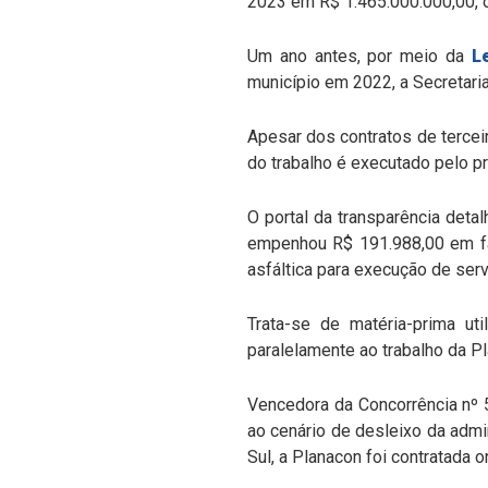
2023 em R$ 1.465.000.000,00, o
Um ano antes, por meio da
L
município em 2022, a Secretari
Apesar dos contratos de tercei
do trabalho é executado pelo p
O portal da transparência det
empenhou R$ 191.988,00 em fa
asfáltica para execução de ser
Trata-se de matéria-prima ut
paralelamente ao trabalho da Pl
Vencedora da Concorrência nº
ao cenário de desleixo da admi
Sul, a Planacon foi contratada 