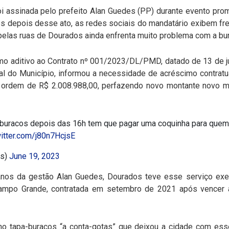
oi assinada pelo prefeito Alan Guedes (PP) durante evento pro
es depois desse ato, as redes sociais do mandatário exibem f
pelas ruas de Dourados ainda enfrenta muito problema com a bur
rmo aditivo ao Contrato nº 001/2023/DL/PMD, datado de 13 de ju
al do Município, informou a necessidade de acréscimo contratual
a ordem de R$ 2.008.988,00, perfazendo novo montante novo 
a-buracos depois das 16h tem que pagar uma coquinha para quem
witter.com/j80n7HcjsE
ms)
June 19, 2023
anos da gestão Alan Guedes, Dourados teve esse serviço ex
mpo Grande, contratada em setembro de 2021 após vencer 
 no tapa-buracos “a conta-gotas” que deixou a cidade com ess