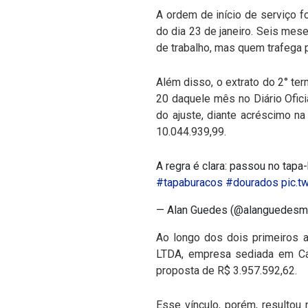
A ordem de início de serviço f
do dia 23 de janeiro. Seis mes
de trabalho, mas quem trafega 
Além disso, o extrato do 2° te
20 daquele mês no Diário Ofici
do ajuste, diante acréscimo n
10.044.939,99.
A regra é clara: passou no tap
#tapaburacos
#dourados
pic.t
— Alan Guedes (@alanguedes
Ao longo dos dois primeiros 
LTDA, empresa sediada em Ca
proposta de R$ 3.957.592,62.
Esse vínculo, porém, resultou