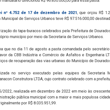
 mandatário direcionou R$ 96.830.000,00 para essa pasta.
ei nº 4.752 de 17 de dezembro de 2021
, que orçou R$ 1.
a Municipal de Serviços Urbanos teve R$ 97.516.000,00 destinado
rização do tapa-buracos celebrados pela Prefeitura de Dourad
róprio município por meio da Secretaria de Serviços Urbanos.
alha que no dia 11 de agosto a pasta comandada pelo secretári
vor da CBB Indústria e Comércio de Asfaltos e Engenharia LT
viços de recuperação das vias urbanas do Município de Dourado
ilizada no serviço executado pelas equipes da Secretaria 
anacon Construtora LTDA, cujo contrato celebrado com a prefeitu
 5/2022, realizada em dezembro de 2022 em meio às crescente
nistração pública municipal com a maior e mais populosa cidad
originalmente por R$ 8.035.951,99.