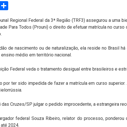
sApp
Email
Compartilhar
bunal Regional Federal da 3ª Região (TRF3) assegurou a uma bi
ade Para Todos (Prouni) o direito de efetuar matrícula no curso
o.
dão de nascimento ou de naturalização, ela reside no Brasil há
 ensino médio em território nacional.
ição Federal veda o tratamento desigual entre brasileiros e est
o por ter sido impedida de fazer a matrícula em curso superior. A
ielorrússia.
 das Cruzes/SP julgar o pedido improcedente, a estrangeira re
rgador federal Souza Ribeiro, relator do processo, ponderou q
 até 2024.