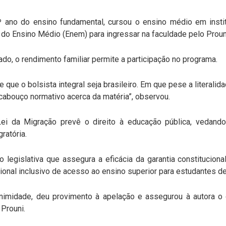
 ano do ensino fundamental, cursou o ensino médio em insti
do Ensino Médio (Enem) para ingressar na faculdade pelo Proun
do, o rendimento familiar permite a participação no programa.
ge que o bolsista integral seja brasileiro. Em que pese a literali
rcabouço normativo acerca da matéria”, observou.
Lei da Migração prevê o direito à educação pública, vedand
ratória.
ão legislativa que assegura a eficácia da garantia constitucion
onal inclusivo de acesso ao ensino superior para estudantes de 
nimidade, deu provimento à apelação e assegurou à autora o d
 Prouni.