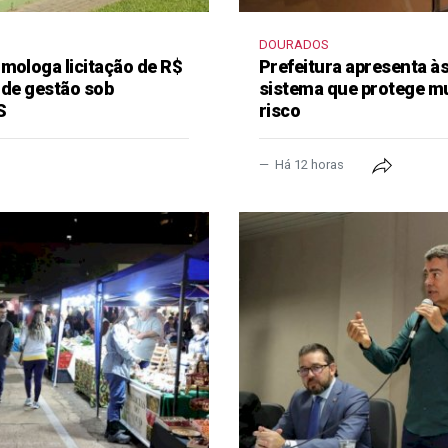
DOURADOS
mologa licitação de R$
Prefeitura apresenta à
 de gestão sob
sistema que protege m
S
risco
Há 12 horas