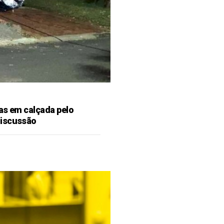
as em calçada pelo
discussão