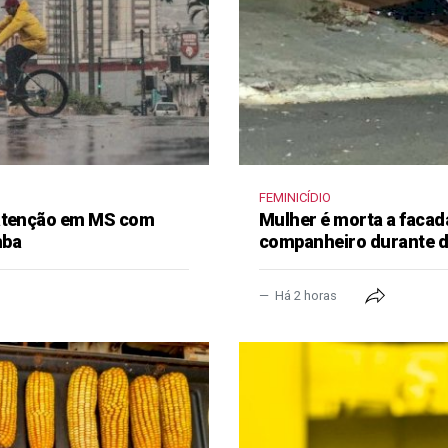
FEMINICÍDIO
 atenção em MS com
Mulher é morta a facad
mba
companheiro durante 
Há 2 horas