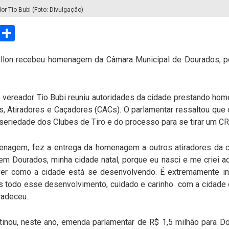
or Tio Bubi (Foto: Divulgação)
sApp
Email
Compartilhar
llon recebeu homenagem da Câmara Municipal de Dourados, pel
 vereador Tio Bubi reuniu autoridades da cidade prestando h
s, Atiradores e Caçadores (CACs). O parlamentar ressaltou que
 seriedade dos Clubes de Tiro e do processo para se tirar um CR
enagem, fez a entrega da homenagem a outros atiradores da 
em Dourados, minha cidade natal, porque eu nasci e me criei a
 ver como a cidade está se desenvolvendo. É extremamente im
 todo esse desenvolvimento, cuidado e carinho com a cidade e 
radeceu.
inou, neste ano, emenda parlamentar de R$ 1,5 milhão para Dou