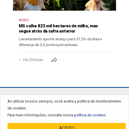
AGRO
MS colhe 823 mil hectares de milho, mas
segue atrás da safra anterior
Levantamento aponta avanço para 37,3% da área e
diferença de 5,4 pontos percentuais
Há 20 horas
jornalgrandourados.com.br
Ao utilizar nossos serviços, você aceita a política de monitoramento
de cookies.
© 2026 - Todos os Direitos Reservados.
Para mais informações, consulte nossa
política de cookies.
ACEITO