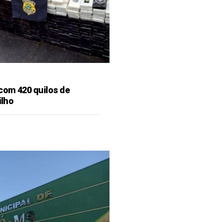
 com 420 quilos de
ilho