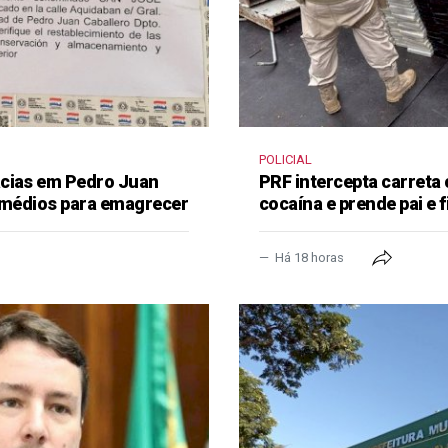
POLICIAL
ácias em Pedro Juan
PRF intercepta carreta
remédios para emagrecer
cocaína e prende pai e f
Há 18 horas