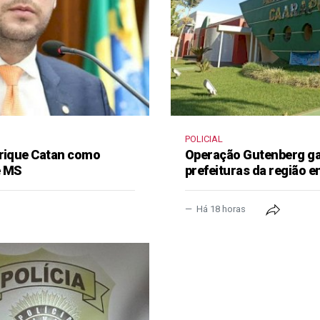
POLICIAL
nrique Catan como
Operação Gutenberg gan
e MS
prefeituras da região 
Há 18 horas