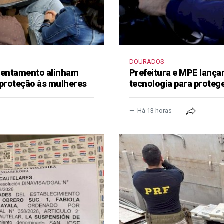
DOURADOS
frentamento alinham
Prefeitura e MPE lança
 proteção às mulheres
tecnologia para proteg
Há 13 horas