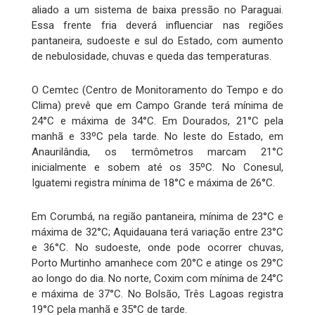
aliado a um sistema de baixa pressão no Paraguai.
Essa frente fria deverá influenciar nas regiões
pantaneira, sudoeste e sul do Estado, com aumento
de nebulosidade, chuvas e queda das temperaturas.
O Cemtec (Centro de Monitoramento do Tempo e do
Clima) prevê que em Campo Grande terá mínima de
24°C e máxima de 34°C. Em Dourados, 21°C pela
manhã e 33ºC pela tarde. No leste do Estado, em
Anaurilândia, os termômetros marcam 21°C
inicialmente e sobem até os 35ºC. No Conesul,
Iguatemi registra mínima de 18°C e máxima de 26°C.
Em Corumbá, na região pantaneira, mínima de 23°C e
máxima de 32°C; Aquidauana terá variação entre 23°C
e 36°C. No sudoeste, onde pode ocorrer chuvas,
Porto Murtinho amanhece com 20°C e atinge os 29°C
ao longo do dia. No norte, Coxim com mínima de 24°C
e máxima de 37°C. No Bolsão, Três Lagoas registra
19°C pela manhã e 35°C de tarde.