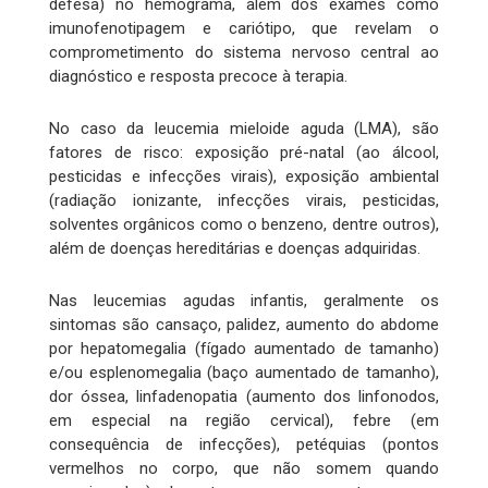
defesa) no hemograma, além dos exames como
imunofenotipagem e cariótipo, que revelam o
comprometimento do sistema nervoso central ao
diagnóstico e resposta precoce à terapia.
No caso da leucemia mieloide aguda (LMA), são
fatores de risco: exposição pré-natal (ao álcool,
pesticidas e infecções virais), exposição ambiental
(radiação ionizante, infecções virais, pesticidas,
solventes orgânicos como o benzeno, dentre outros),
além de doenças hereditárias e doenças adquiridas.
Nas leucemias agudas infantis, geralmente os
sintomas são cansaço, palidez, aumento do abdome
por hepatomegalia (fígado aumentado de tamanho)
e/ou esplenomegalia (baço aumentado de tamanho),
dor óssea, linfadenopatia (aumento dos linfonodos,
em especial na região cervical), febre (em
consequência de infecções), petéquias (pontos
vermelhos no corpo, que não somem quando