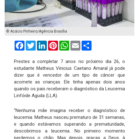
© Acácio Pinheiro/Agência Brasília
Facebook
Twitter
LinkedIn
Pinterest
WhatsApp
Email
Compartilhar
Prestes a completar 7 anos no próximo dia 26, o
estudante Matheus Vinicius Caetano Amaral já pode
dizer que é vencedor de um tipo de câncer que
acomete as crianças. Ele tinha apenas dois anos
quando os pais receberam o diagnóstico da Leucemia
Linfóide Aguda (LLA).
“Nenhuma mãe imagina receber o diagnóstico de
leucemia. Matheus nasceu prematuro de 31 semanas,
e quando estávamos superando a prematuridade,
descobrimos a leucemia. No primeiro momento
perdemos o chão. Mas depois, graças a Deus, à