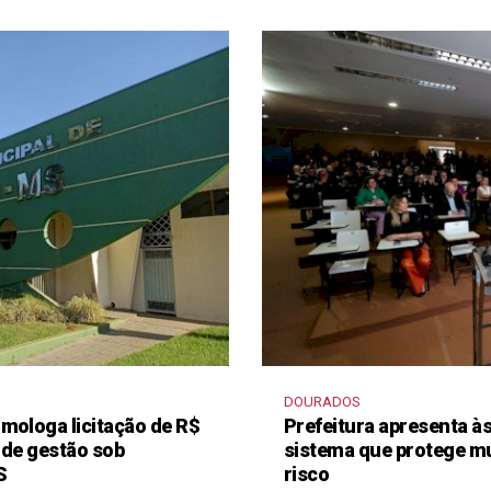
DOURADOS
mologa licitação de R$
Prefeitura apresenta à
 de gestão sob
sistema que protege m
S
risco