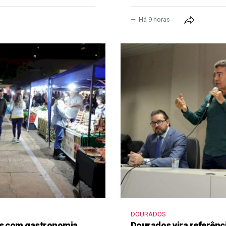
Há 9 horas
DOURADOS
as com gastronomia,
Dourados vira referênc